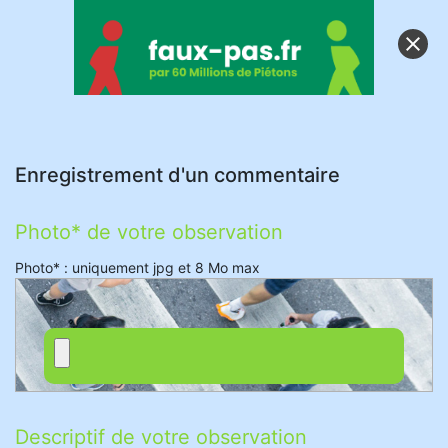
clear
Enregistrement d'un commentaire
Photo* de votre observation
Photo* : uniquement jpg et 8 Mo max
Descriptif de votre observation