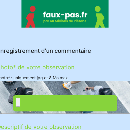
nregistrement d'un commentaire
hoto* de votre observation
hoto* : uniquement jpg et 8 Mo max
escriptif de votre observation