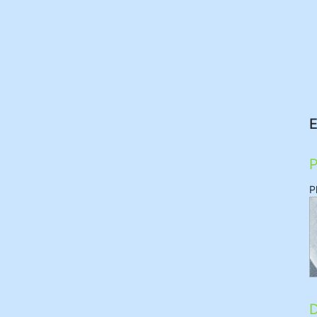
E
P
P
D